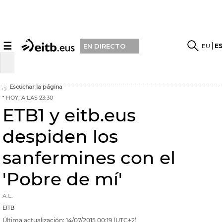
☰
EU
E
EN DIRECTO
Escuchar la página
HOY, A LAS 23:30
ETB1 y eitb.eus
despiden los
sanfermines con el
'Pobre de mí'
A.E.
EITB
Última actualización:
14/07/2015
00:19
(UTC+2)