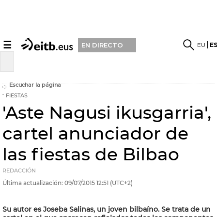
☰
EU
E
EN DIRECTO
Escuchar la página
FIESTAS
'Aste Nagusi ikusgarria',
cartel anunciador de
las fiestas de Bilbao
REDACCIÓN
Última actualización:
09/07/2015
12:51
(UTC+2)
Su autor es Joseba Salinas, un joven bilbaíno. Se trata de un