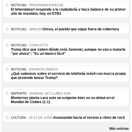
NOTICIAS
PROGRAMA ESPECIAL
El lehendakari responde a la ciudadanía y hace balance de su primer
año de mandato, hoy, en ETB2
Orexa, el pueblo que sigue fuera de cobertura
NOTICIAS
APAGÓN
NOTICIAS
CONFLICTO
Trump dice que saben dónde está Jamenei, aunque no van a matarle
"por ahora": "Es un blanco fácil"
NOTICIAS
ESTADOS UNIDOS
¿Qué sabemos sobre el servicio de telefonía móvil con marca propia
que pretende lanzar Trump?
DEPORTE
MUNDIAL DE CLUBES 2025
Monterrey planta cara ante un exigente Inter en su debut en el
Mundial de Clubes (1-1)
Avanzando hacia el verano a ritmo de rock
CULTURA
19-21 DE JUNIO
Más noticias