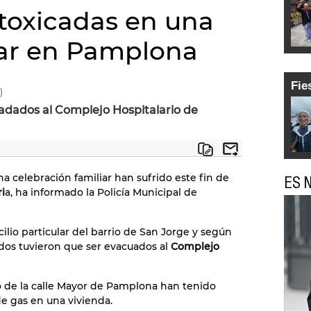
ntoxicadas en una
iar en Pamplona
Fie
)
sladados al Complejo Hospitalario de
a celebración familiar han sufrido este fin de
ES N
i
a, ha informado la Policía Municipal de
lio particular del barrio de San Jorge y según
tados tuvieron que ser evacuados al
Complejo
o de la calle Mayor de Pamplona han tenido
e gas en una vivienda.