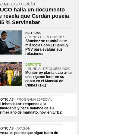
CIAS
CASO CERDÁN
 UCO halla un documento
e revela que Cerdán poseía
 45 % Servinabar
NOTICIAS
RONDA DE REUNIONES
Sánchez se reunirá este
miércoles con EH Bildu y
PNV para evaluar sus
relaciones
DEPORTE
MUNDIAL DE CLUBES 2025
Monterrey planta cara ante
un exigente Inter en su
debut en el Mundial de
Clubes (1-1)
OTICIAS
PROGRAMA ESPECIAL
l lehendakari responde a la
iudadanía y hace balance de su
rimer año de mandato, hoy, en ETB2
OTICIAS
APAGÓN
rexa, el pueblo que sigue fuera de