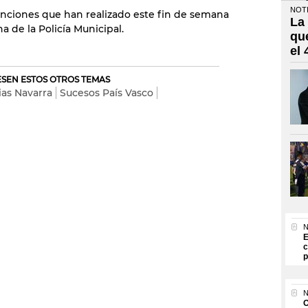
NOTI
venciones que han realizado este fin de semana
La
a de la Policía Municipal.
qu
el
RESEN ESTOS OTROS TEMAS
ias Navarra
Sucesos País Vasco
N
E
c
p
N
O