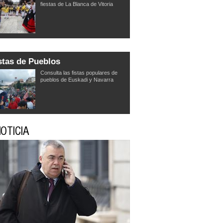
fiestas de La Blanca de Vitoria
stas de Pueblos
Consulta las fistas populares de
pueblos de Euskadi y Navarra
OTICIA