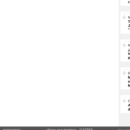
c
N
T
J
"
N
¿
t
p
M
e
M
A
d
GAZTEA