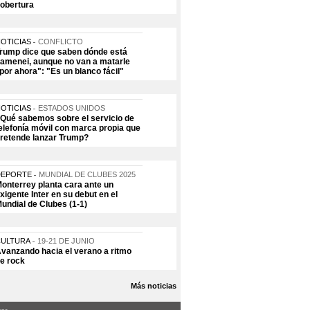
obertura
OTICIAS
CONFLICTO
rump dice que saben dónde está
amenei, aunque no van a matarle
por ahora": "Es un blanco fácil"
OTICIAS
ESTADOS UNIDOS
Qué sabemos sobre el servicio de
elefonía móvil con marca propia que
retende lanzar Trump?
DEPORTE
MUNDIAL DE CLUBES 2025
onterrey planta cara ante un
xigente Inter en su debut en el
undial de Clubes (1-1)
CULTURA
19-21 DE JUNIO
vanzando hacia el verano a ritmo
e rock
Más noticias