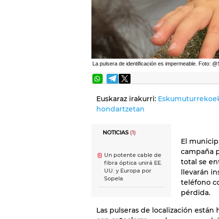
La pulsera de identificación es impermeable. Foto: 
Euskaraz irakurri:
Eskumuturrekoek
hondartzetan
NOTICIAS
(1)
El municip
campaña pa
Un potente cable de
total se en
fibra óptica unirá EE.
UU. y Europa por
llevarán i
Sopela
teléfono c
pérdida.
Las pulseras de localización está