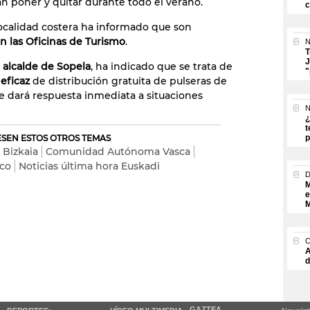
án poner y quitar durante todo el verano.
c
ocalidad costera ha informado que son
n las Oficinas de Turismo
.
N
T
J
 alcalde de Sopela
, ha indicado que se trata de
"
 eficaz
de distribución gratuita de pulseras de
 se dará respuesta inmediata a situaciones
N
¿
t
RESEN ESTOS OTROS TEMAS
p
 Bizkaia
Comunidad Autónoma Vasca
sco
Noticias última hora Euskadi
M
e
M
A
d
GAZTEA