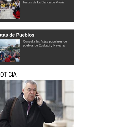
fiestas de La Blanca de Vitoria
stas de Pueblos
Consulta las fistas populares de
pueblos de Euskadi y Navarra
OTICIA