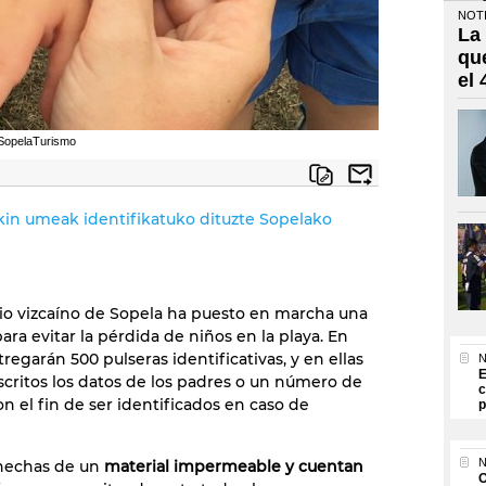
NOTI
La
qu
el
@SopelaTurismo
in umeak identifikatuko dituzte Sopelako
io vizcaíno de Sopela ha puesto en marcha una
ra evitar la pérdida de niños en la playa. En
tregarán 500 pulseras identificativas, y en ellas
N
E
nscritos los datos de los padres o un número de
c
on el fin de ser identificados en caso de
p
N
n hechas de un
material impermeable y cuentan
O