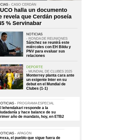
CIAS
CASO CERDÁN
 UCO halla un documento
e revela que Cerdán poseía
 45 % Servinabar
NOTICIAS
RONDA DE REUNIONES
Sánchez se reunirá este
miércoles con EH Bildu y
PNV para evaluar sus
relaciones
DEPORTE
MUNDIAL DE CLUBES 2025
Monterrey planta cara ante
un exigente Inter en su
debut en el Mundial de
Clubes (1-1)
OTICIAS
PROGRAMA ESPECIAL
l lehendakari responde a la
iudadanía y hace balance de su
rimer año de mandato, hoy, en ETB2
OTICIAS
APAGÓN
rexa, el pueblo que sigue fuera de