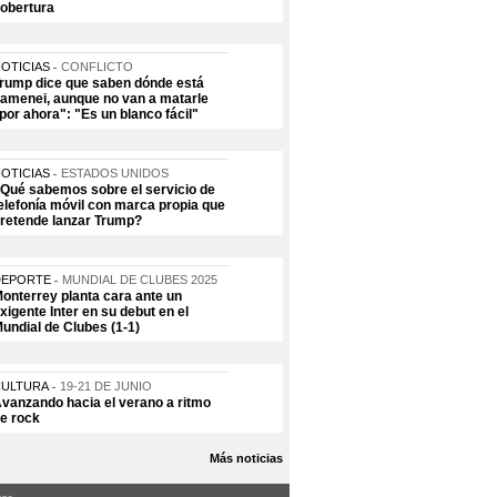
obertura
OTICIAS
CONFLICTO
rump dice que saben dónde está
amenei, aunque no van a matarle
por ahora": "Es un blanco fácil"
OTICIAS
ESTADOS UNIDOS
Qué sabemos sobre el servicio de
elefonía móvil con marca propia que
retende lanzar Trump?
DEPORTE
MUNDIAL DE CLUBES 2025
onterrey planta cara ante un
xigente Inter en su debut en el
undial de Clubes (1-1)
CULTURA
19-21 DE JUNIO
vanzando hacia el verano a ritmo
e rock
Más noticias