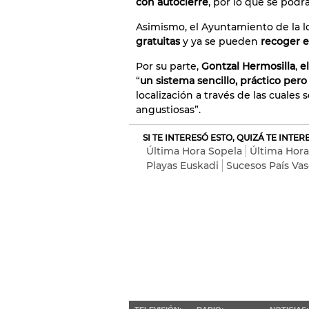
con autocierre
, por lo que se podr
Asimismo, el Ayuntamiento de la l
gratuitas
y ya se pueden
recoger e
Por su parte,
Gontzal Hermosilla
,
el
“
un sistema sencillo, práctico pero
localización a través de las cuales
angustiosas”.
SI TE INTERESÓ ESTO, QUIZÁ TE INTE
Última Hora Sopela
Última Hora
Playas Euskadi
Sucesos País Va