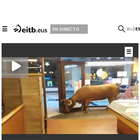
☰
EU
E
EN DIRECTO
☰