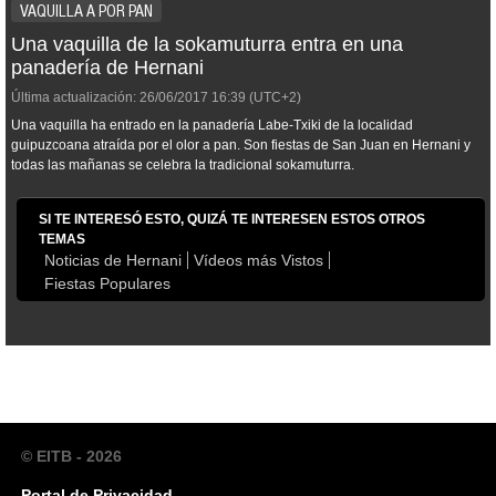
VAQUILLA A POR PAN
Una vaquilla de la sokamuturra entra en una
panadería de Hernani
Última actualización:
26/06/2017
16:39
(UTC+2)
Una vaquilla ha entrado en la panadería Labe-Txiki de la localidad
guipuzcoana atraída por el olor a pan. Son fiestas de San Juan en Hernani y
todas las mañanas se celebra la tradicional sokamuturra.
SI TE INTERESÓ ESTO, QUIZÁ TE INTERESEN ESTOS OTROS
TEMAS
Noticias de Hernani
Vídeos más Vistos
Fiestas Populares
© EITB - 2026
Portal de Privacidad