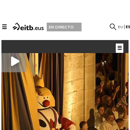
☰
EU
E
EN DIRECTO
☰