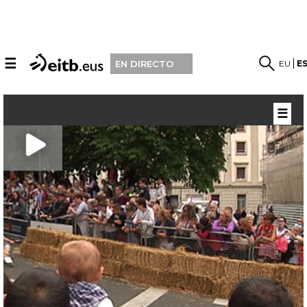
☰
EU
E
EN DIRECTO
☰