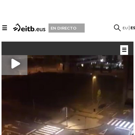
☰
EU
E
EN DIRECTO
☰