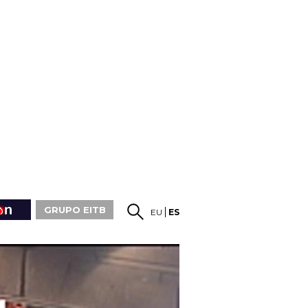
GRUPO EITB
EU
ES