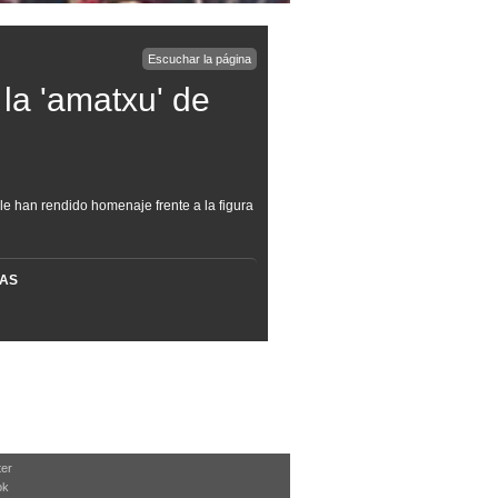
Escuchar la página
 la 'amatxu' de
le han rendido homenaje frente a la figura
MAS
ter
ok