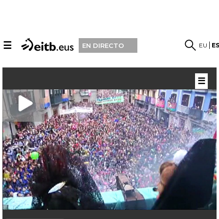
☰
EU
E
EN DIRECTO
☰