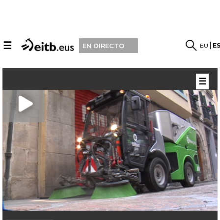
☰
EU
E
EN DIRECTO
☰