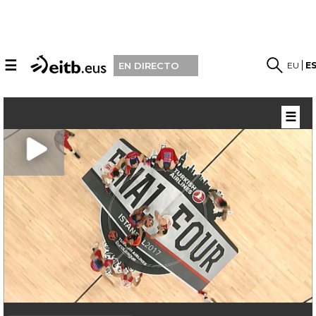
☰
EU
E
EN DIRECTO
☰