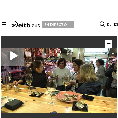
☰
EU
E
EN DIRECTO
☰