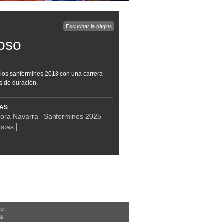
Escuchar la página
roso
e los sanfermines 2018 con una carrera
s de duración.
MAS
Hora Navarra
Sanfermines 2025
estas
ter
ok