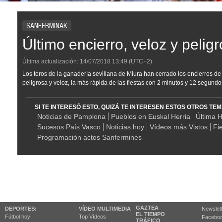
SANFERMINAK
Último encierro, veloz y pelig
Última actualización:
14/07/2018
13:49
(UTC+2)
Los toros de la ganadería sevillana de Miura han cerrado los encierros d
peligrosa y veloz, la más rápida de las fiestas con 2 minutos y 12 segundo
SI TE INTERESÓ ESTO, QUIZÁ TE INTERESEN ESTOS OTROS TE
Noticias de Pamplona
Pueblos en Euskal Herria
Última 
Sucesos País Vasco
Noticias hoy
Vídeos más Vistos
Fi
Programación actos Sanfermines
GAZTEA
DEPORTES:
VÍDEO MULTIMEDIA
Newslet
EL TIEMPO
Fútbol hoy
Top Vídeos
Facebo
TRÁFICO