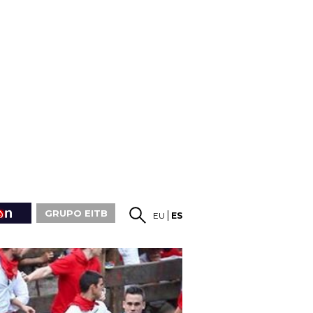
GRUPO EITB
EU
ES