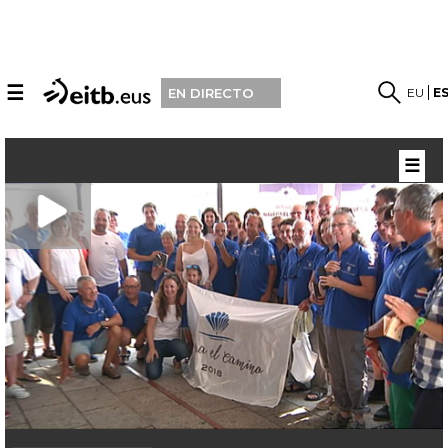
☰
EU
E
EN DIRECTO
☰