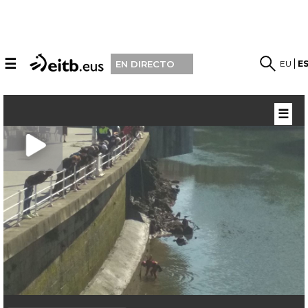
☰
EU
E
EN DIRECTO
☰