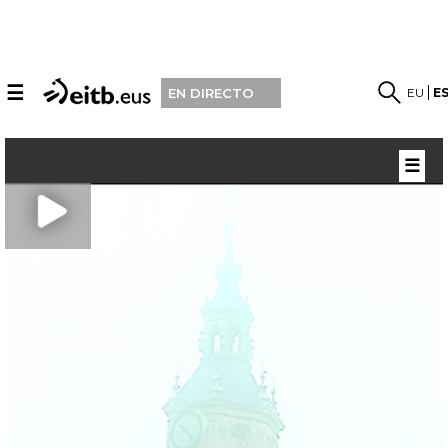
☰
EU
E
EN DIRECTO
☰