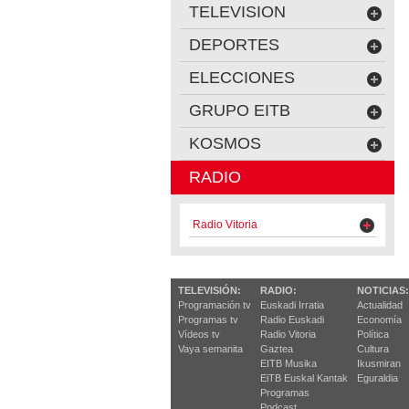
TELEVISION
DEPORTES
ELECCIONES
GRUPO EITB
KOSMOS
RADIO
Radio Vitoria
TELEVISIÓN:
RADIO:
NOTICIAS:
Programación tv
Euskadi Irratia
Actualidad
Programas tv
Radio Euskadi
Economía
Vídeos tv
Radio Vitoria
Política
Vaya semanita
Gaztea
Cultura
EITB Musika
Ikusmiran
EiTB Euskal Kantak
Eguraldia
Programas
Podcast