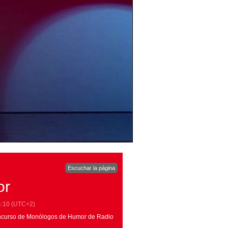
Escuchar la página
or
4:10
(UTC+2)
Concurso de Monólogos de Humor de Radio