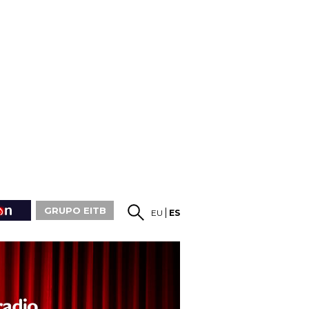
GRUPO EITB
EU
ES