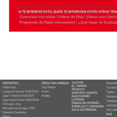
SI TE INTERESÓ ESTO, QUIZÁ TE INTERESEN ESTOS OTROS TE
Concursos hoy online
Vídeos de Risa
Vídeos más Vistos
Programas de Radio interesantes
¿Qué hacer en Euskad
GAZTEA
DEPORTES:
VÍDEO MULTIMEDIA
Newslet
EL TIEMPO
Fútbol hoy
Top Vídeos
Facebo
TRÁFICO
LaLiga EA Sports 2025/2026
Fotos
Twitter
SORTEOS GRATIS
Liga F Moeve 2025/2026
Audios
ELECCIONES
Instagr
LOTERÍA
Liga Hypermotion 2025/2026
Telegra
TEMAS DE INTERÉS
Fórmula 1 hoy
Linkedin
PUEBLOS Y CIUDADES
Mercado de fichajes 2025
SALA DE PRENSA
YouTub
Deporte Femenino
RSS
Pelota