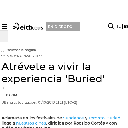
☰
EU
E
EN DIRECTO
Escuchar la página
"LA NOCHE DESPIERTA"
Atrévete a vivir la
experiencia 'Buried'
I.C.
EITB.COM
Última actualización:
01/10/2010
21:21
(UTC+2)
Aclamada en los festivales de
Sundance
y
Toronto
,
Buried
llega a
nuestros cines
, dirigida por Rodrigo Cortés y con