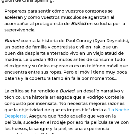
guión de Chris Sparling.
Preparaos para sentir cómo vuestros corazones se
aceleran y cómo vuestros músculos se agarrotan al
acompañar al protagonista de
Buried
en su lucha por la
supervivencia.
Buried
cuenta la historia de Paul Conroy (Ryan Reynolds),
un padre de familia y contratista civil en Irak, que un
buen día despierta enterrado vivo en un viejo ataúd de
madera. Le quedan 90 minutos antes de consumir todo
el oxígeno y su única esperanza es un teléfono móvil que
encuentra entre sus ropas. Pero el móvil tiene muy poca
batería y la cobertura también falla por momentos...
La crítica se ha rendido a
Buried
, un desafío narrativo y
técnico, una historia arriesgada que a Rodrigo Cortés le
conquistó por insensata. "No necesitas mejores razones
que la objetividad de que es imposible" decía a "
La Noche
Despierta
". Asegura que "todo aquello que ves en la
película, sucede en el rodaje por eso "la película se ve con
los huesos, la sangre y la piel; es una experiencia