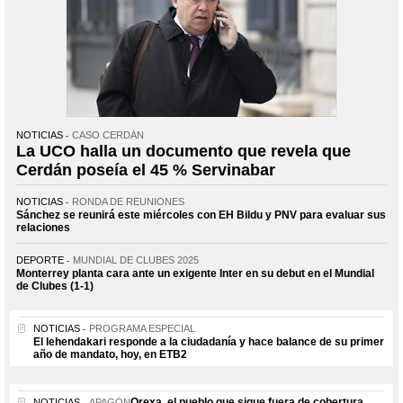
NOTICIAS
CASO CERDÁN
La UCO halla un documento que revela que
Cerdán poseía el 45 % Servinabar
NOTICIAS
RONDA DE REUNIONES
Sánchez se reunirá este miércoles con EH Bildu y PNV para evaluar sus
relaciones
DEPORTE
MUNDIAL DE CLUBES 2025
Monterrey planta cara ante un exigente Inter en su debut en el Mundial
de Clubes (1-1)
NOTICIAS
PROGRAMA ESPECIAL
El lehendakari responde a la ciudadanía y hace balance de su primer
año de mandato, hoy, en ETB2
Orexa, el pueblo que sigue fuera de cobertura
NOTICIAS
APAGÓN