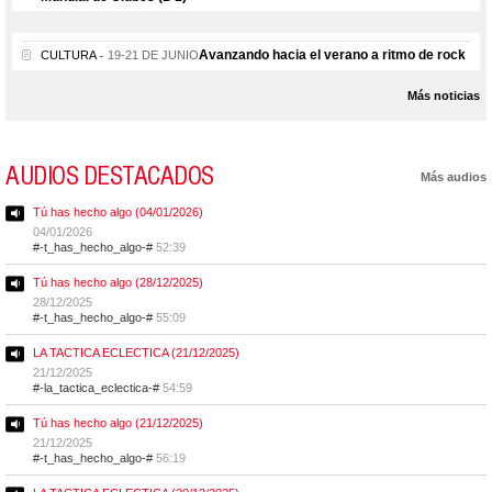
Avanzando hacia el verano a ritmo de rock
CULTURA
19-21 DE JUNIO
Más noticias
AUDIOS DESTACADOS
Más audios
Tú has hecho algo (04/01/2026)
04/01/2026
#-t_has_hecho_algo-#
52:39
Tú has hecho algo (28/12/2025)
28/12/2025
#-t_has_hecho_algo-#
55:09
LA TACTICA ECLECTICA (21/12/2025)
21/12/2025
#-la_tactica_eclectica-#
54:59
Tú has hecho algo (21/12/2025)
21/12/2025
#-t_has_hecho_algo-#
56:19