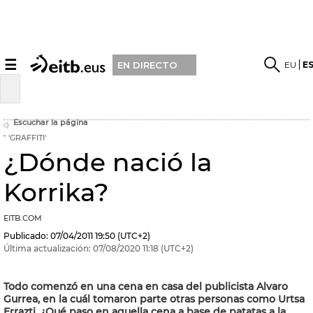
☰
EU
E
EN DIRECTO
Escuchar la página
'GRAFFITI'
¿Dónde nació la
Korrika?
EITB.COM
Publicado:
07/04/2011
19:50
(UTC+2)
Última actualización:
07/08/2020
11:18
(UTC+2)
Todo comenzó en una cena en casa del publicista Alvaro
Gurrea, en la cuál tomaron parte otras personas como Urtsa
Errazti. ¿Qué paso en aquella cena a base de patatas a la