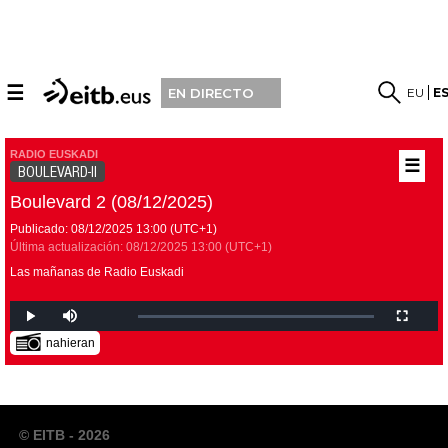
☰
EU
E
EN DIRECTO
RADIO EUSKADI
☰
BOULEVARD-II
Boulevard 2 (08/12/2025)
Publicado:
08/12/2025
13:00
(UTC+1)
Última actualización:
08/12/2025
13:00
(UTC+1)
Las mañanas de Radio Euskadi
nahieran
© EITB - 2026