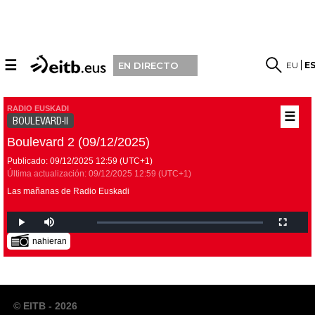
☰
EU
E
EN DIRECTO
RADIO EUSKADI
☰
BOULEVARD-II
Boulevard 2 (09/12/2025)
Publicado:
09/12/2025
12:59
(UTC+1)
Última actualización:
09/12/2025
12:59
(UTC+1)
Las mañanas de Radio Euskadi
nahieran
© EITB - 2026