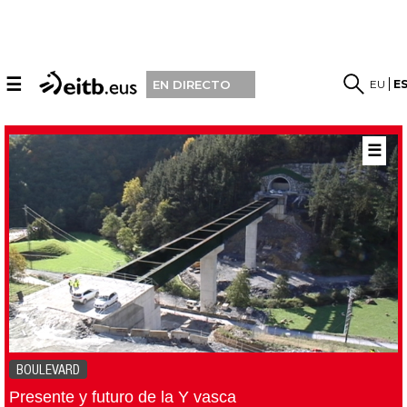
☰
EU
E
EN DIRECTO
☰
BOULEVARD
Presente y futuro de la Y vasca