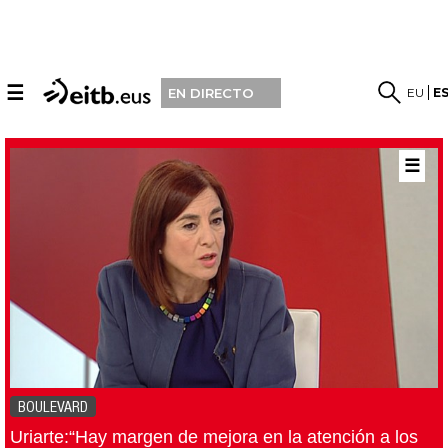
☰
EU
E
EN DIRECTO
☰
BOULEVARD
Uriarte:“Hay margen de mejora en la atención a los