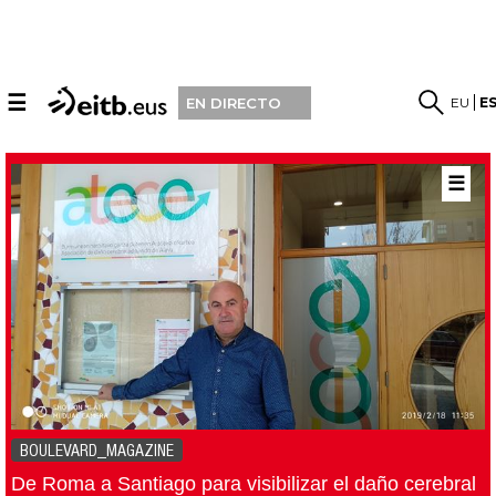
☰
EU
E
EN DIRECTO
☰
BOULEVARD_MAGAZINE
De Roma a Santiago para visibilizar el daño cerebral