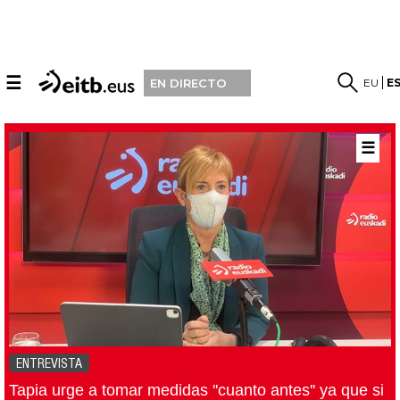
☰
EU
E
EN DIRECTO
☰
ENTREVISTA
Tapia urge a tomar medidas ''cuanto antes'' ya que si