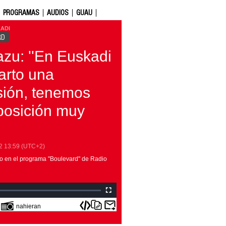
PROGRAMAS
AUDIOS
GUAU
ADI
RD
azu: ''En Euskadi
arto una
sión, tenemos
posición muy
2
13:59
(UTC+2)
o en el programa "Boulevard" de Radio
nahieran