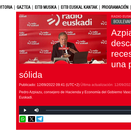
VITORIA
GAZTEA
EITB MUSIKA
EITB EUSKAL KANTAK
PROGRAMACIÓN
RADIO EUSK
BOULEVA
Azpi
desc
rece
una 
sólida
Publicado:
12/09/2022
09:41
(UTC+2)
Última actualización:
12/09/202
Pedro Azpiazu, consejero de Hacienda y Economía del Gobierno Vasc
Euskadi.