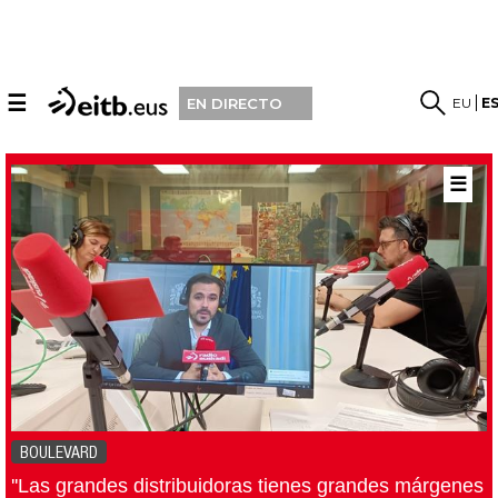
☰
EU
E
EN DIRECTO
☰
BOULEVARD
''Las grandes distribuidoras tienes grandes márgenes