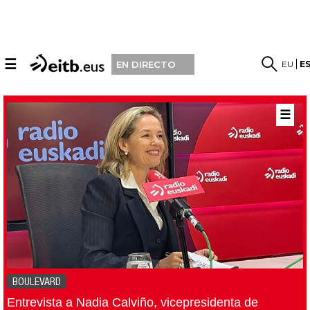
☰
EU
E
EN DIRECTO
☰
BOULEVARD
Entrevista a Nadia Calviño, vicepresidenta de