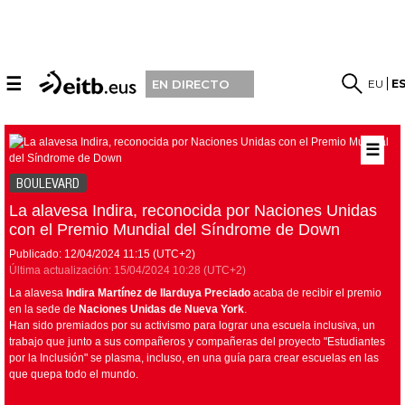
☰
EU
E
EN DIRECTO
☰
BOULEVARD
La alavesa Indira, reconocida por Naciones Unidas
con el Premio Mundial del Síndrome de Down
Publicado:
12/04/2024
11:15
(UTC+2)
Última actualización:
15/04/2024
10:28
(UTC+2)
La alavesa
Indira Martínez de Ilarduya Preciado
acaba de recibir el premio
en la sede de
Naciones Unidas de Nueva York
.
Han sido premiados por su activismo para lograr una escuela inclusiva, un
trabajo que junto a sus compañeros y compañeras del proyecto "Estudiantes
por la Inclusión" se plasma, incluso, en una guía para crear escuelas en las
que quepa todo el mundo.