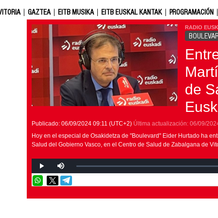
VITORIA
GAZTEA
EITB MUSIKA
EITB EUSKAL KANTAK
PROGRAMACIÓN
RADIO EUSK
BOULEVA
Entre
Mart
de S
Eusk
Publicado:
06/09/2024
09:11
(UTC+2)
Última actualización:
06/09/202
Hoy en el especial de Osakidetza de "Boulevard" Eider Hurtado ha entr
Salud del Gobierno Vasco, en el Centro de Salud de Zabalgana de Vito