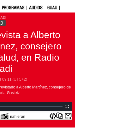
PROGRAMAS
AUDIOS
GUAU
ADI
RD
vista a Alberto
ínez, consejero
alud, en Radio
adi
4
09:11
(UTC+2)
evistado a Alberto Martínez, consejero de
ria-Gasteiz.
nahieran