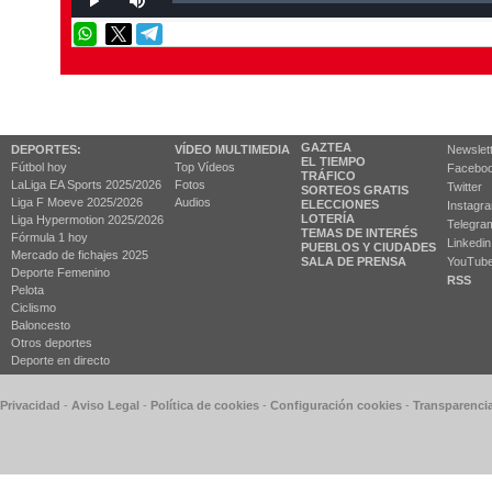
GAZTEA
DEPORTES:
VÍDEO MULTIMEDIA
Newslet
EL TIEMPO
Fútbol hoy
Top Vídeos
Facebo
TRÁFICO
LaLiga EA Sports 2025/2026
Fotos
Twitter
SORTEOS GRATIS
Liga F Moeve 2025/2026
Audios
ELECCIONES
Instagr
LOTERÍA
Liga Hypermotion 2025/2026
Telegra
TEMAS DE INTERÉS
Fórmula 1 hoy
Linkedin
PUEBLOS Y CIUDADES
Mercado de fichajes 2025
SALA DE PRENSA
YouTub
Deporte Femenino
RSS
Pelota
Ciclismo
Baloncesto
Otros deportes
Deporte en directo
 Privacidad
-
Aviso Legal
-
Política de cookies
-
Configuración cookies
-
Transparenci