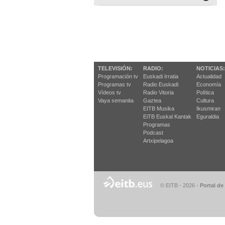
TELEVISIÓN:
RADIO:
NOTICIAS:
Programación tv
Euskadi Irratia
Actualidad
Programas tv
Radio Euskadi
Economía
Vídeos tv
Radio Vitoria
Política
Vaya semanita
Gaztea
Cultura
EITB Musika
Ikusmiran
EiTB Euskal Kantak
Eguraldia
Programas
Podcast
Artxipelagoa
© EITB - 2026
-
Portal de