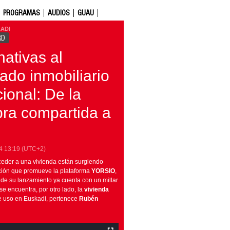
PROGRAMAS
AUDIOS
GUAU
ADI
RD
nativas al
ado inmobiliario
cional: De la
ra compartida a
4
13:19
(UTC+2)
cceder a una vivienda están surgiendo
pción que promueve la plataforma
YORSIO
,
de su lanzamiento ya cuenta con un millar
se encuentra, por otro lado, la
vivienda
de uso en Euskadi, pertenece
Rubén