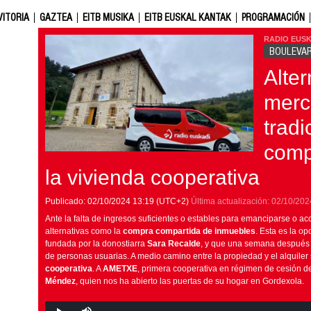
VITORIA
GAZTEA
EITB MUSIKA
EITB EUSKAL KANTAK
PROGRAMACIÓN
RADIO EUSK
BOULEVA
Alter
merc
tradi
comp
la vivienda cooperativa
Publicado:
02/10/2024
13:19
(UTC+2)
Última actualización:
02/10/202
Ante la falta de ingresos suficientes o estables para emanciparse o a
alternativas como la
compra compartida de inmuebles
. Esta es la o
fundada por la donostiarra
Sara Recalde
, y que una semana después 
de personas usuarias. A medio camino entre la propiedad y el alquiler 
cooperativa
. A
AMETXE
, primera cooperativa en régimen de cesión 
Méndez
, quien nos ha abierto las puertas de su hogar en Gordexola.