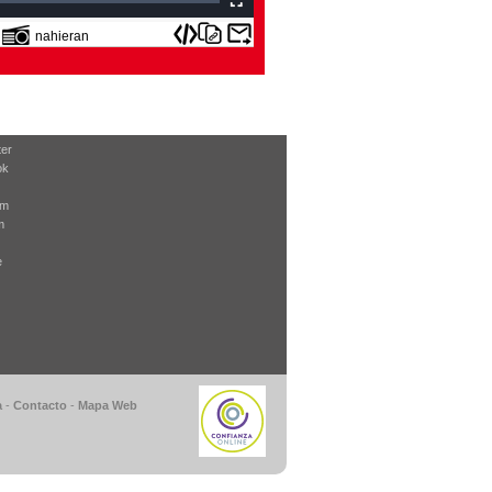
nahieran
ter
ok
am
m
e
a
-
Contacto
-
Mapa Web