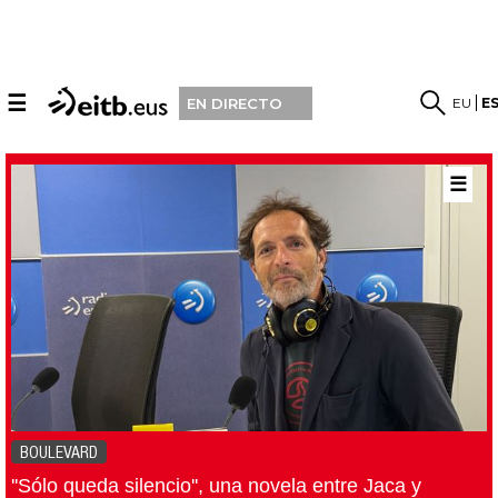
☰
EU
E
EN DIRECTO
☰
BOULEVARD
''Sólo queda silencio'', una novela entre Jaca y