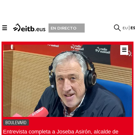
☰
EU
E
EN DIRECTO
☰
BOULEVARD
Entrevista completa a Joseba Asirón, alcalde de