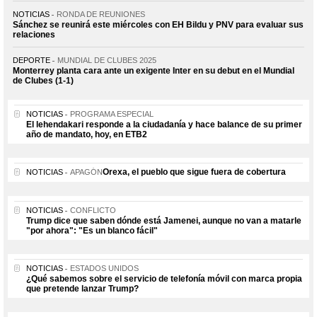
NOTICIAS
RONDA DE REUNIONES
Sánchez se reunirá este miércoles con EH Bildu y PNV para evaluar sus
relaciones
DEPORTE
MUNDIAL DE CLUBES 2025
Monterrey planta cara ante un exigente Inter en su debut en el Mundial
de Clubes (1-1)
NOTICIAS
PROGRAMA ESPECIAL
El lehendakari responde a la ciudadanía y hace balance de su primer
año de mandato, hoy, en ETB2
Orexa, el pueblo que sigue fuera de cobertura
NOTICIAS
APAGÓN
NOTICIAS
CONFLICTO
Trump dice que saben dónde está Jamenei, aunque no van a matarle
"por ahora": "Es un blanco fácil"
NOTICIAS
ESTADOS UNIDOS
¿Qué sabemos sobre el servicio de telefonía móvil con marca propia
que pretende lanzar Trump?