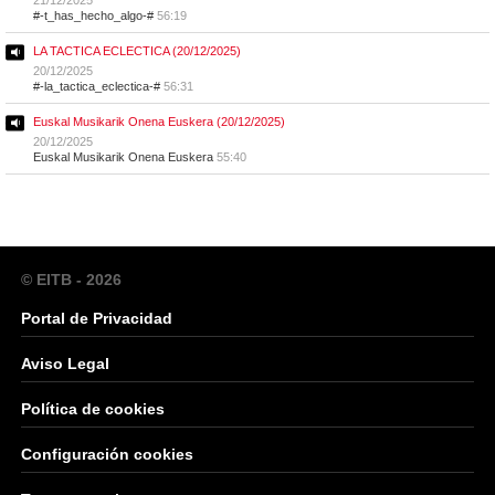
#-t_has_hecho_algo-#
56:19
LA TACTICA ECLECTICA (20/12/2025)
20/12/2025
#-la_tactica_eclectica-#
56:31
Euskal Musikarik Onena Euskera (20/12/2025)
20/12/2025
Euskal Musikarik Onena Euskera
55:40
© EITB - 2026
Portal de Privacidad
Aviso Legal
Política de cookies
Configuración cookies