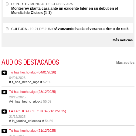
DEPORTE
MUNDIAL DE CLUBES 2025
Monterrey planta cara ante un exigente Inter en su debut en el
Mundial de Clubes (1-1)
Avanzando hacia el verano a ritmo de rock
CULTURA
19-21 DE JUNIO
Más noticias
AUDIOS DESTACADOS
Más audios
Tú has hecho algo (04/01/2026)
04/01/2026
#-t_has_hecho_algo-#
52:39
Tú has hecho algo (28/12/2025)
28/12/2025
#-t_has_hecho_algo-#
55:09
LA TACTICA ECLECTICA (21/12/2025)
21/12/2025
#-la_tactica_eclectica-#
54:59
Tú has hecho algo (21/12/2025)
21/12/2025