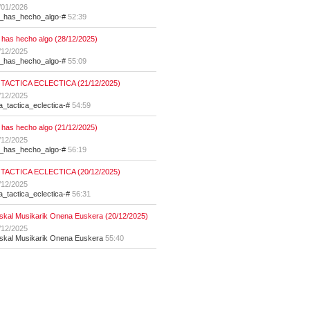
/01/2026
t_has_hecho_algo-#
52:39
 has hecho algo (28/12/2025)
/12/2025
t_has_hecho_algo-#
55:09
 TACTICA ECLECTICA (21/12/2025)
/12/2025
la_tactica_eclectica-#
54:59
 has hecho algo (21/12/2025)
/12/2025
t_has_hecho_algo-#
56:19
 TACTICA ECLECTICA (20/12/2025)
/12/2025
la_tactica_eclectica-#
56:31
skal Musikarik Onena Euskera (20/12/2025)
/12/2025
skal Musikarik Onena Euskera
55:40