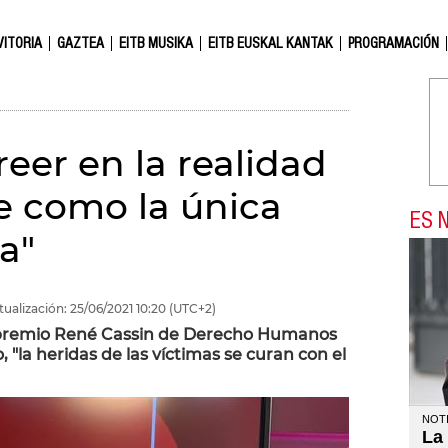
VITORIA
GAZTEA
EITB MUSIKA
EITB EUSKAL KANTAK
PROGRAMACIÓN
eer en la realidad
e como la única
ES N
ta"
tualización:
25/06/2021
10:20
(UTC+2)
el premio René Cassin de Derecho Humanos
 "la heridas de las víctimas se curan con el
NOTI
La