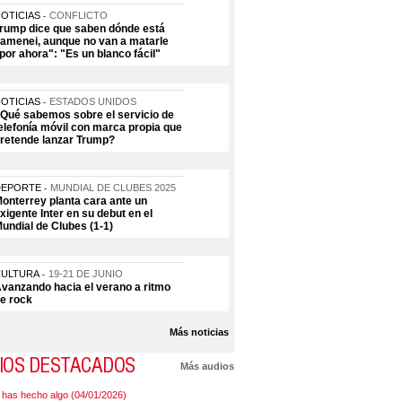
OTICIAS
CONFLICTO
rump dice que saben dónde está
amenei, aunque no van a matarle
por ahora": "Es un blanco fácil"
OTICIAS
ESTADOS UNIDOS
Qué sabemos sobre el servicio de
elefonía móvil con marca propia que
retende lanzar Trump?
DEPORTE
MUNDIAL DE CLUBES 2025
onterrey planta cara ante un
xigente Inter en su debut en el
undial de Clubes (1-1)
CULTURA
19-21 DE JUNIO
vanzando hacia el verano a ritmo
e rock
Más noticias
IOS DESTACADOS
Más audios
 has hecho algo (04/01/2026)