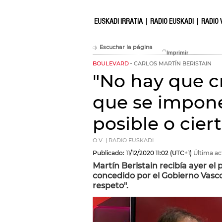
EUSKADI IRRATIA
RADIO EUSKADI
RADIO 
Escuchar la página
BOULEVARD
CARLOS MARTÍN BERISTAIN
"No hay que cr
que se impon
posible o cier
O.V. | RADIO EUSKADI
Publicado:
11/12/2020
11:02
(UTC+1)
Última ac
Martín Beristain recibía ayer 
concedido por el Gobierno Vasco,
respeto".