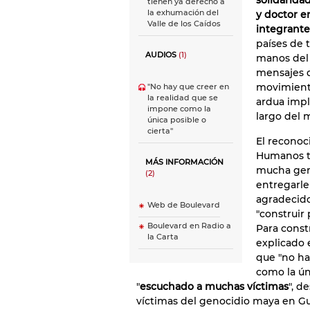
solidarida
tienen ya derecho a
la exhumación del
y doctor en
Valle de los Caídos
integrante
países de 
AUDIOS
(1)
manos del 
mensajes d
movimiento
"No hay que creer en
la realidad que se
ardua impl
impone como la
largo del 
única posible o
cierta"
El recono
Humanos tr
MÁS INFORMACIÓN
mucha gent
(2)
entregarle
agradecido 
Web de Boulevard
"construir
Boulevard en Radio a
Para const
la Carta
explicado 
que "no ha
como la úni
"
escuchado a muchas víctimas
", d
víctimas del genocidio maya en G