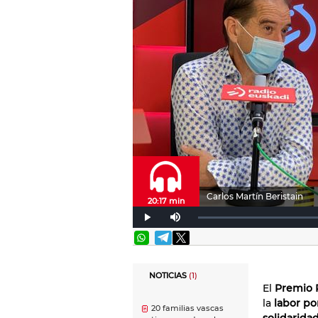
Carlos Martín Beristain
20:17 min
NOTICIAS
(1)
El
Premio 
la
labor por
20 familias vascas