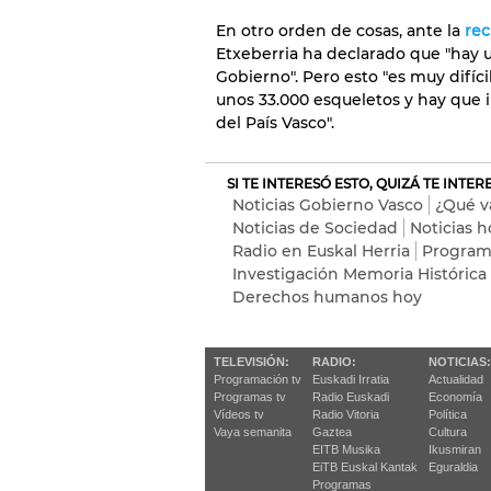
En otro orden de cosas, ante la
rec
Etxeberria ha declarado que "hay u
Gobierno". Pero esto "es muy difíc
unos 33.000 esqueletos y hay que i
del País Vasco".
SI TE INTERESÓ ESTO, QUIZÁ TE INTE
Noticias Gobierno Vasco
¿Qué v
Noticias de Sociedad
Noticias h
Radio en Euskal Herria
Program
Investigación Memoria Histórica
Derechos humanos hoy
TELEVISIÓN:
RADIO:
NOTICIAS:
Programación tv
Euskadi Irratia
Actualidad
Programas tv
Radio Euskadi
Economía
Vídeos tv
Radio Vitoria
Política
Vaya semanita
Gaztea
Cultura
EITB Musika
Ikusmiran
EiTB Euskal Kantak
Eguraldia
Programas