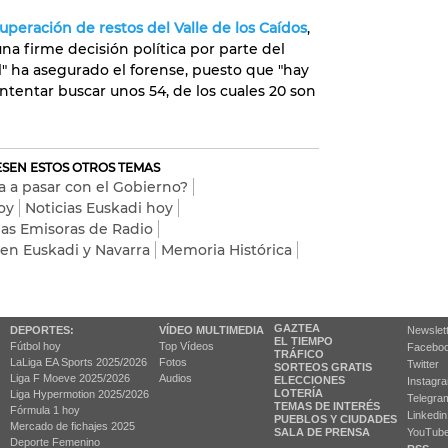
uperación de restos del Valle de los Caídos
,
na firme decisión política por parte del
il" ha asegurado el forense, puesto que "hay
ntentar buscar unos 54, de los cuales 20 son
RESEN ESTOS OTROS TEMAS
a a pasar con el Gobierno?
oy
Noticias Euskadi hoy
as Emisoras de Radio
 en Euskadi y Navarra
Memoria Histórica
GAZTEA
DEPORTES:
VÍDEO MULTIMEDIA
Newslet
EL TIEMPO
Fútbol hoy
Top Vídeos
Facebo
TRÁFICO
LaLiga EA Sports 2025/2026
Fotos
Twitter
SORTEOS GRATIS
Liga F Moeve 2025/2026
Audios
ELECCIONES
Instagr
LOTERÍA
Liga Hypermotion 2025/2026
Telegra
TEMAS DE INTERÉS
Fórmula 1 hoy
Linkedin
PUEBLOS Y CIUDADES
Mercado de fichajes 2025
SALA DE PRENSA
YouTub
Deporte Femenino