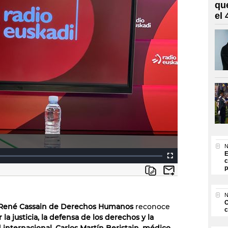
qu
el
N
E
c
p
N
O
René Cassain de Derechos Humanos
reconoce
c
 la justicia, la defensa de los derechos y la