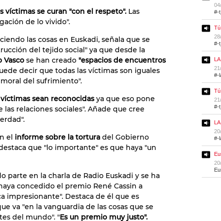
04
s víctimas se curan "con el respeto".
Las
#-
ación de lo vivido".
Tú
28
iendo las cosas en Euskadi, señala que se
#-
ucción del tejido social" ya que desde la
o Vasco
se han creado
"espacios de encuentros
LA
21
puede decir que todas las víctimas son iguales
#-
 moral del sufrimiento".
Tú
 víctimas sean reconocidas
ya que eso pone
21
#-
e las relaciones sociales". Añade que cree
erdad".
LA
20
n el
informe sobre la tortura
del Gobierno
#-
destaca que "lo importante" es que haya "un
Eu
20
Eu
parte en la charla de Radio Euskadi y se ha
 haya concedido el premio René Cassin a
ica impresionante". Destaca de él que es
 que va "en la vanguardia de las cosas que se
tes del mundo". "
Es un premio muy justo".