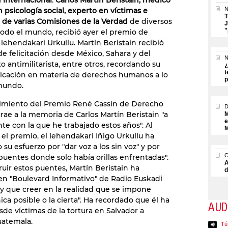
d internacional
.
Carlos Martín Beristain, médico
N
 psicología social, experto en víctimas e
T
 de varias Comisiones de la Verdad
de diversos
J
"
todo el mundo, recibió ayer el premio de
lehendakari Urkullu. Martín Beristain recibió
e felicitación desde México, Sahara y del
N
 antimilitarista, entre otros, recordando su
¿
t
icación en materia de derechos humanos a lo
p
mundo.
cimiento del Premio René Cassin de Derecho
ae a la memoria de Carlos Martín Beristain "a
M
e
e con la que he trabajado estos años". Al
M
 el premio, el lehendakari Iñigo Urkullu ha
su esfuerzo por "dar voz a los sin voz" y por
 puentes donde solo había orillas enfrentadas".
A
ruir estos puentes, Martín Beristain ha
d
en "Boulevard Informativo" de Radio Euskadi
y que creer en la realidad que se impone
ca posible o la cierta". Ha recordado que él ha
AUD
esde víctimas de la tortura en Salvador a
uatemala.
Tú