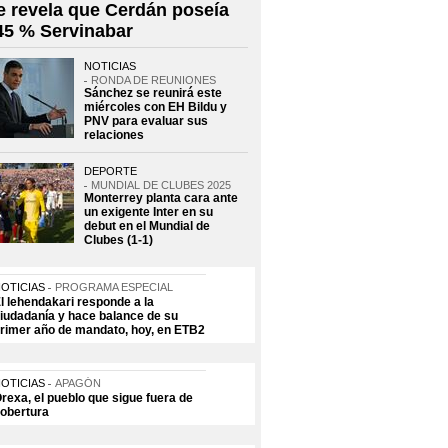
e revela que Cerdán poseía
 45 % Servinabar
NOTICIAS
RONDA DE REUNIONES
Sánchez se reunirá este
miércoles con EH Bildu y
PNV para evaluar sus
relaciones
DEPORTE
MUNDIAL DE CLUBES 2025
Monterrey planta cara ante
un exigente Inter en su
debut en el Mundial de
Clubes (1-1)
OTICIAS
PROGRAMA ESPECIAL
l lehendakari responde a la
iudadanía y hace balance de su
rimer año de mandato, hoy, en ETB2
OTICIAS
APAGÓN
rexa, el pueblo que sigue fuera de
obertura