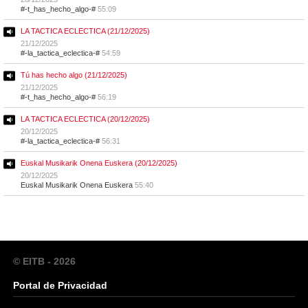
#-t_has_hecho_algo-#
55:09
LA TACTICA ECLECTICA (21/12/2025)
21/12/2025
#-la_tactica_eclectica-#
54:59
Tú has hecho algo (21/12/2025)
21/12/2025
#-t_has_hecho_algo-#
56:19
LA TACTICA ECLECTICA (20/12/2025)
20/12/2025
#-la_tactica_eclectica-#
56:31
Euskal Musikarik Onena Euskera (20/12/2025)
20/12/2025
Euskal Musikarik Onena Euskera
55:40
© EITB - 2026
Portal de Privacidad