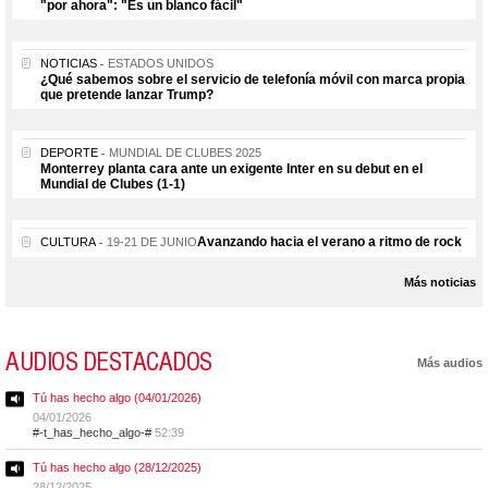
"por ahora": "Es un blanco fácil"
NOTICIAS
ESTADOS UNIDOS
¿Qué sabemos sobre el servicio de telefonía móvil con marca propia
que pretende lanzar Trump?
DEPORTE
MUNDIAL DE CLUBES 2025
Monterrey planta cara ante un exigente Inter en su debut en el
Mundial de Clubes (1-1)
Avanzando hacia el verano a ritmo de rock
CULTURA
19-21 DE JUNIO
Más noticias
AUDIOS DESTACADOS
Más audios
Tú has hecho algo (04/01/2026)
04/01/2026
#-t_has_hecho_algo-#
52:39
Tú has hecho algo (28/12/2025)
28/12/2025