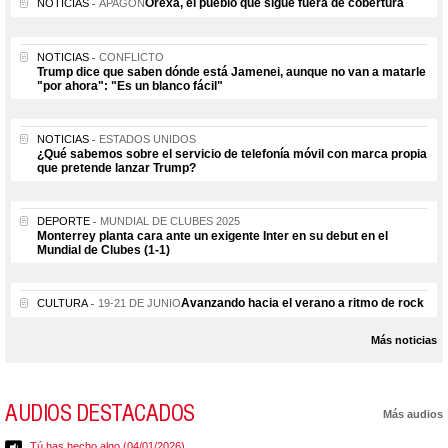
Orexa, el pueblo que sigue fuera de cobertura
NOTICIAS
APAGÓN
NOTICIAS
CONFLICTO
Trump dice que saben dónde está Jamenei, aunque no van a matarle
"por ahora": "Es un blanco fácil"
NOTICIAS
ESTADOS UNIDOS
¿Qué sabemos sobre el servicio de telefonía móvil con marca propia
que pretende lanzar Trump?
DEPORTE
MUNDIAL DE CLUBES 2025
Monterrey planta cara ante un exigente Inter en su debut en el
Mundial de Clubes (1-1)
Avanzando hacia el verano a ritmo de rock
CULTURA
19-21 DE JUNIO
Más noticias
AUDIOS DESTACADOS
Más audios
Tú has hecho algo (04/01/2026)