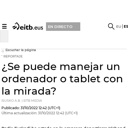
☰
EU
E
EN DIRECTO
Escuchar la página
REPORTAJE
¿Se puede manejar un
ordenador o tablet con
la mirada?
ISUSKO A.B. | EITB MEDIA
Publicado:
31/10/2022
12:42
(UTC+1)
Última actualización:
31/10/2022
12:42
(UTC+1)