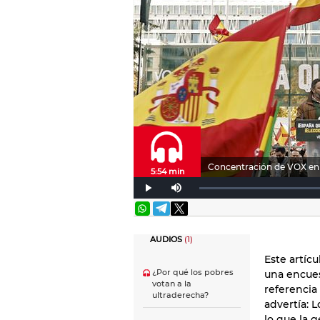
Concentración de VOX en
5:54 min
AUDIOS
(1)
Este artíc
¿Por qué los pobres
una encues
votan a la
referencia
ultraderecha?
advertía: 
lo que la 