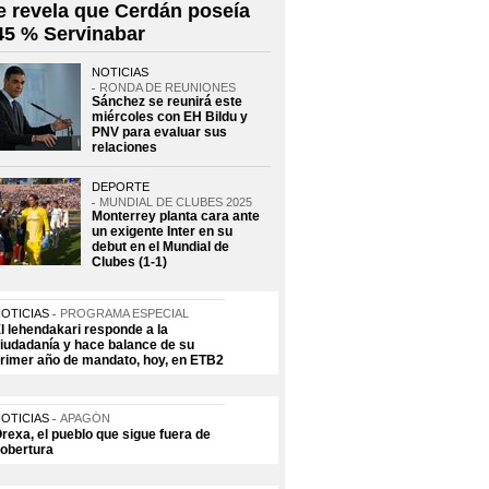
e revela que Cerdán poseía
 45 % Servinabar
NOTICIAS
RONDA DE REUNIONES
Sánchez se reunirá este
miércoles con EH Bildu y
PNV para evaluar sus
relaciones
DEPORTE
MUNDIAL DE CLUBES 2025
Monterrey planta cara ante
un exigente Inter en su
debut en el Mundial de
Clubes (1-1)
OTICIAS
PROGRAMA ESPECIAL
l lehendakari responde a la
iudadanía y hace balance de su
rimer año de mandato, hoy, en ETB2
OTICIAS
APAGÓN
rexa, el pueblo que sigue fuera de
obertura