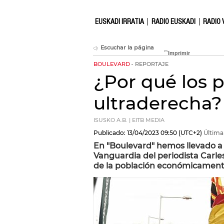
EUSKADI IRRATIA
RADIO EUSKADI
RADIO 
Escuchar la página
BOULEVARD
REPORTAJE
¿Por qué los p
ultraderecha?
ISUSKO A.B. | EITB MEDIA
Publicado:
13/04/2023
09:50
(UTC+2)
Última
En "Boulevard" hemos llevado a 
Vanguardia del periodista Carle
de la población económicament