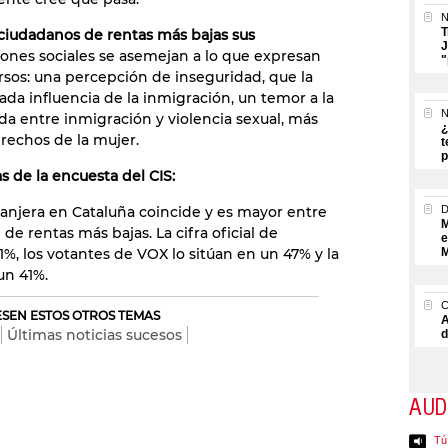
N
T
iudadanos de rentas más bajas sus
J
ones sociales se asemejan a lo que expresan
"
rsos: una percepción de inseguridad, que la
ada influencia de la inmigración, un temor a la
N
ada entre inmigración y violencia sexual, más
¿
erechos de la mujer.
t
p
s de la encuesta del CIS:
ranjera en Cataluña coincide y es mayor entre
M
de rentas más bajas. La cifra oficial de
e
1%, los votantes de VOX lo sitúan en un 47% y la
M
un 41%.
RESEN ESTOS OTROS TEMAS
A
Últimas noticias sucesos
d
AUD
Tú