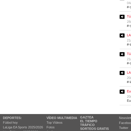
04
#-
Tú
28
#-
LA
21
#-
Tú
21
#-
LA
20
#-
Eu
20
Eu
GAZTEA
DEPORTES:
VÍDEO MULTIMEDIA
Newslet
EL TIEMPO
Fútbol hoy
Top Vídeos
Facebo
TRÁFICO
LaLiga EA Sports 2025/2026
Fotos
Twitter
SORTEOS GRATIS