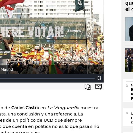
qu
el
 Madrid
N
E
c
p
ulo de
Carles Castro
en
La Vanguardia
muestra
ta, una conclusión y una referencia. La
N
O
 es de un político de UCD que siempre
c
Lo que cuenta en política no es lo que pasa sino
gente cree que pasa.