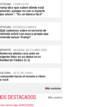
OTICIAS
CONFLICTO
rump dice que saben dónde está
amenei, aunque no van a matarle
por ahora": "Es un blanco fácil"
OTICIAS
ESTADOS UNIDOS
Qué sabemos sobre el servicio de
elefonía móvil con marca propia que
retende lanzar Trump?
DEPORTE
MUNDIAL DE CLUBES 2025
onterrey planta cara ante un
xigente Inter en su debut en el
undial de Clubes (1-1)
CULTURA
19-21 DE JUNIO
vanzando hacia el verano a ritmo
e rock
Más noticias
IOS DESTACADOS
Más audios
 has hecho algo (04/01/2026)