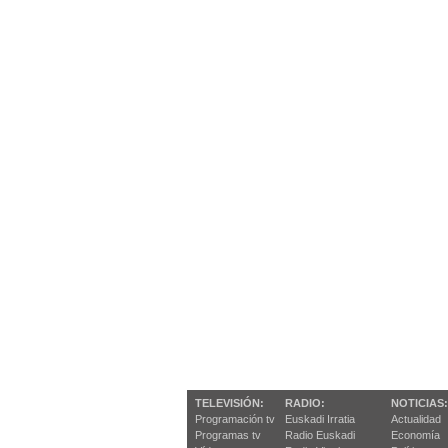
TELEVISIÓN:
RADIO:
NOTICIAS:
Programación tv
Euskadi Irratia
Actualidad
Programas tv
Radio Euskadi
Economía