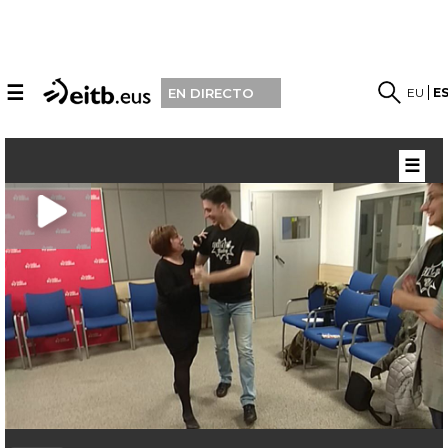
☰
EU
E
EN DIRECTO
☰