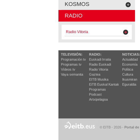
KOSMOS
RADIO
Radio Vitoria
TELEVISIÓN:
RADIO:
NOTICIAS:
Programación tv
Euskadi Irratia
Actualidad
Programas tv
Radio Euskadi
Economía
Vídeos tv
Radio Vitoria
Política
Vaya semanita
Gaztea
Cultura
EITB Musika
Ikusmiran
EiTB Euskal Kantak
Eguraldia
Programas
Podcast
Artxipelagoa
© EITB - 2026
-
Portal de