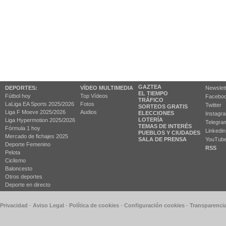
GAZTEA
DEPORTES:
VÍDEO MULTIMEDIA
Newslet
EL TIEMPO
Fútbol hoy
Top Vídeos
Facebo
TRÁFICO
LaLiga EA Sports 2025/2026
Fotos
Twitter
SORTEOS GRATIS
Liga F Moeve 2025/2026
Audios
ELECCIONES
Instagr
LOTERÍA
Liga Hypermotion 2025/2026
Telegra
TEMAS DE INTERÉS
Fórmula 1 hoy
Linkedin
PUEBLOS Y CIUDADES
Mercado de fichajes 2025
SALA DE PRENSA
YouTub
Deporte Femenino
RSS
Pelota
Ciclismo
Baloncesto
Otros deportes
Deporte en directo
 Privacidad
-
Aviso Legal
-
Política de cookies
-
Configuración cookies
-
Transparenci