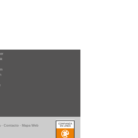
ter
ok
am
m
e
a
-
Contacto
-
Mapa Web