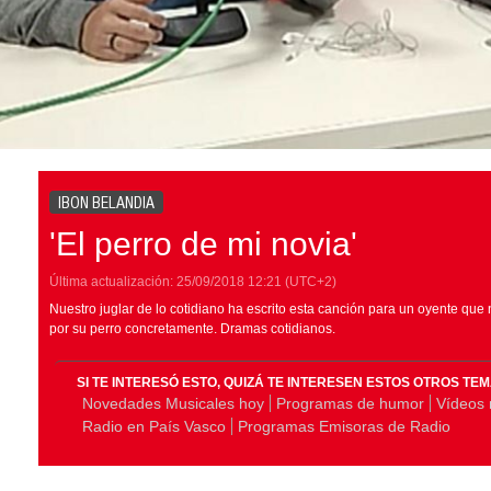
IBON BELANDIA
'El perro de mi novia'
Última actualización:
25/09/2018
12:21
(UTC+2)
Nuestro juglar de lo cotidiano ha escrito esta canción para un oyente que
por su perro concretamente. Dramas cotidianos.
SI TE INTERESÓ ESTO, QUIZÁ TE INTERESEN ESTOS OTROS TE
Novedades Musicales hoy
Programas de humor
Vídeos 
Radio en País Vasco
Programas Emisoras de Radio