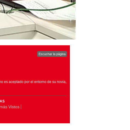
Escuchar la página
 no es aceptado por el entorno de su novia,
MAS
más Vistos