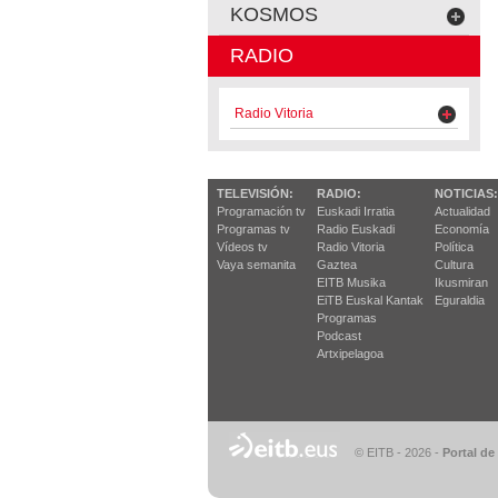
KOSMOS
RADIO
Radio Vitoria
TELEVISIÓN:
RADIO:
NOTICIAS:
Programación tv
Euskadi Irratia
Actualidad
Programas tv
Radio Euskadi
Economía
Vídeos tv
Radio Vitoria
Política
Vaya semanita
Gaztea
Cultura
EITB Musika
Ikusmiran
EiTB Euskal Kantak
Eguraldia
Programas
Podcast
Artxipelagoa
© EITB - 2026
-
Portal de