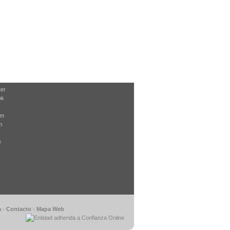
ter
ok
am
m
e
a
-
Contacto
-
Mapa Web