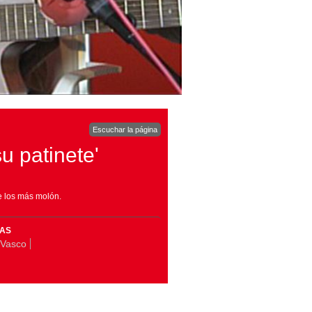
Escuchar la página
u patinete'
e los más molón.
MAS
 Vasco