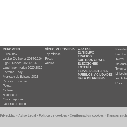
GAZTEA
DEPORTES:
VÍDEO MULTIMEDIA
Newslet
EL TIEMPO
Fútbol hoy
Top Vídeos
Facebo
TRÁFICO
LaLiga EA Sports 2025/2026
Fotos
Twitter
SORTEOS GRATIS
Liga F Moeve 2025/2026
Audios
ELECCIONES
Instagr
LOTERÍA
Liga Hypermotion 2025/2026
Telegra
TEMAS DE INTERÉS
Fórmula 1 hoy
Linkedin
PUEBLOS Y CIUDADES
Mercado de fichajes 2025
SALA DE PRENSA
YouTub
Deporte Femenino
RSS
Pelota
Ciclismo
Baloncesto
Otros deportes
Deporte en directo
 Privacidad
-
Aviso Legal
-
Política de cookies
-
Configuración cookies
-
Transparenci