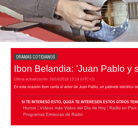
DRAMAS COTIDIANOS
Ibon Belandia: 'Juan Pablo y s
Última actualización:
26/10/2018
15:19
(UTC+2)
En esta ocasión Ibon canta al amor de Juan Pablo, un patinete eléctrico d
SI TE INTERESÓ ESTO, QUIZÁ TE INTERESEN ESTOS OTROS TE
Humor
Vídeos más Vistos del Día de Hoy
Radio en País
Programas Emisoras de Radio