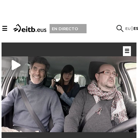
☰
EU
E
EN DIRECTO
☰