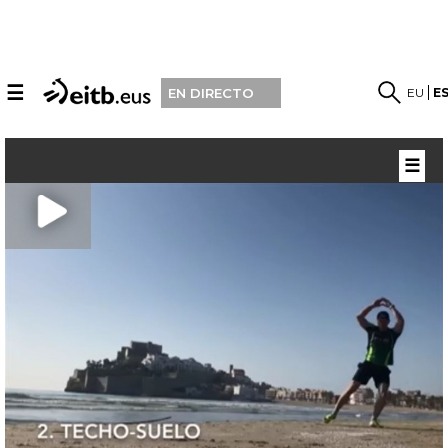
☰
EU
E
EN DIRECTO
☰