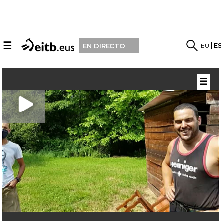
☰
EU
E
EN DIRECTO
☰