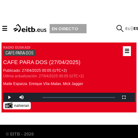
☰
EU
E
EN DIRECTO
RADIO EUSKADI
☰
CAFE-PARA-DOS
CAFE PARA DOS (27/04/2025)
Publicado:
27/04/2025
00:05
(UTC+2)
Última actualización:
27/04/2025
00:05
(UTC+2)
Maite Esparza. Enrique Vila-Matas. Mick Jagger
nahieran
© EITB - 2026