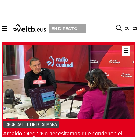
☰
EU
E
EN DIRECTO
☰
CRÓNICA DEL FIN DE SEMANA
Arnaldo Otegi: 'No necesitamos que condenen el