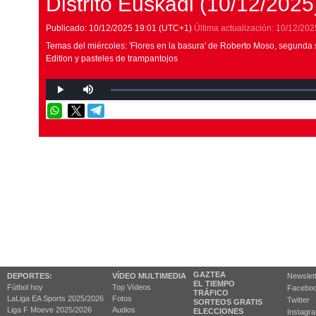
Distrito Euskadi (10/12/2025
Publicado:
10/12/2025
19:01
(UTC+1)
Última actualización:
10/12/202
Temas del miércoles: 'Flores en la basura' de Roberto Moso, segunda
Edition y pasteles de trampantojos
GAZTEA
DEPORTES:
VÍDEO MULTIMEDIA
Newslet
EL TIEMPO
Fútbol hoy
Top Vídeos
Facebo
TRÁFICO
LaLiga EA Sports 2025/2026
Fotos
Twitter
SORTEOS GRATIS
Liga F Moeve 2025/2026
Audios
ELECCIONES
Instagr