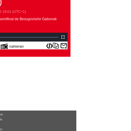
)
5
19:01
(UTC+1)
 semifinal de Besugovisión Gabonak
nahieran
ter
ok
am