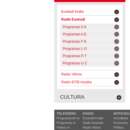
Euskadi Irratia
Radio Euskadi
Programas 0-9
Programas A-E
Programas F-K
Programas L-O
Programas P-T
Programas U-Z
Radio Vitoria
Radio-EITB musika
CULTURA
TELEVISIÓN:
RADIO:
NOTICIAS:
Programación tv
Euskadi Irratia
Actualidad
Programas tv
Radio Euskadi
Economía
Vídeos tv
Radio Vitoria
Política