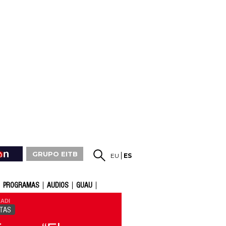
GRUPO EITB
EU
ES
PROGRAMAS
AUDIOS
GUAU
ADI
TAS