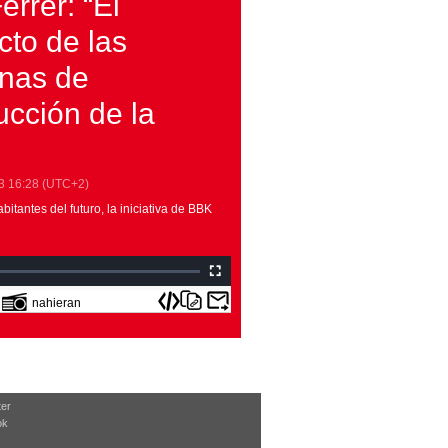
Ferrer: “El
cto de las
nas de
ucción de la
3
16:28
(UTC+2)
bitantes del futuro, la iniciativa de BBK
nahieran
ter
ok