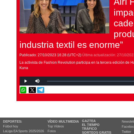
Airí 
impa
cade
prod
industria textil es enorme”
Publicado:
27/10/2023
16:28
(UTC+2)
Última actualización:
27/10/202
La activista de Fashion Revolution participa en la tercera edición de Ha
Kuna
GAZTEA
DEPORTES:
VÍDEO MULTIMEDIA
Newslet
EL TIEMPO
Fútbol hoy
Top Vídeos
Facebo
TRÁFICO
LaLiga EA Sports 2025/2026
Fotos
Twitter
SORTEOS GRATIS