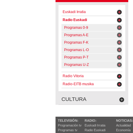
Euskadi Irratia
Radio Euskadi
Programas 0-9
Programas A-E
Programas F-K
Programas L-O
Programas P-T
Programas U-Z
Radio Vitoria
Radio-EITB musika
CULTURA
TELEVISIÓN:
RADIO:
NOTICIAS:
Programación tv
Euskadi Irratia
Actualidad
Programas tv
Radio Euskadi
Economía