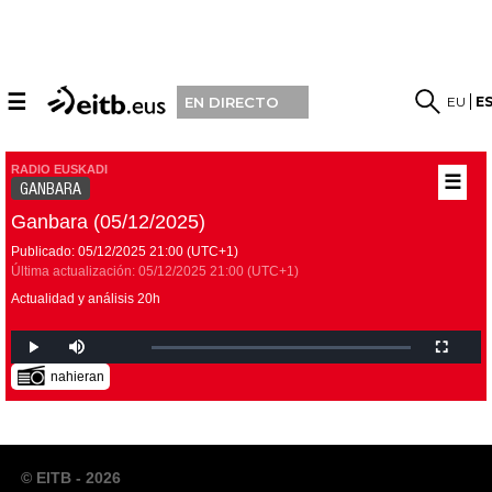
☰
EU
E
EN DIRECTO
RADIO EUSKADI
☰
GANBARA
Ganbara (05/12/2025)
Publicado:
05/12/2025
21:00
(UTC+1)
Última actualización:
05/12/2025
21:00
(UTC+1)
Actualidad y análisis 20h
nahieran
© EITB - 2026